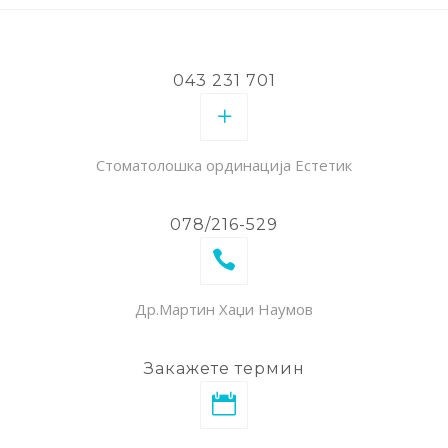
043 231 701
Стоматолошка ординација Естетик
078/216-529
Др.Мартин Хаџи Наумов
Закажете термин