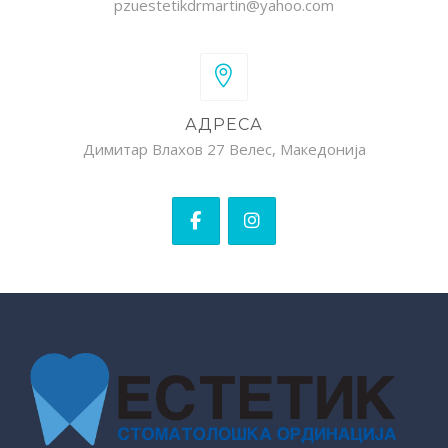
pzuestetikdrmartin@yahoo.com
АДРЕСА
Димитар Влахов 27 Велес, Македонија