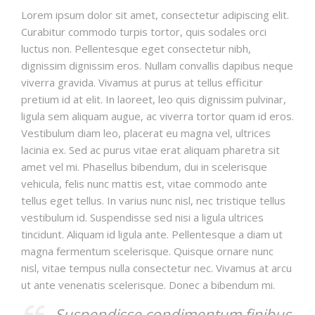
БЛОГ
Lorem ipsum dolor sit amet, consectetur adipiscing elit.
Curabitur commodo turpis tortor, quis sodales orci
luctus non. Pellentesque eget consectetur nibh,
dignissim dignissim eros. Nullam convallis dapibus neque
viverra gravida. Vivamus at purus at tellus efficitur
pretium id at elit. In laoreet, leo quis dignissim pulvinar,
ligula sem aliquam augue, ac viverra tortor quam id eros.
Vestibulum diam leo, placerat eu magna vel, ultrices
lacinia ex. Sed ac purus vitae erat aliquam pharetra sit
amet vel mi. Phasellus bibendum, dui in scelerisque
vehicula, felis nunc mattis est, vitae commodo ante
tellus eget tellus. In varius nunc nisl, nec tristique tellus
vestibulum id. Suspendisse sed nisi a ligula ultrices
tincidunt. Aliquam id ligula ante. Pellentesque a diam ut
magna fermentum scelerisque. Quisque ornare nunc
nisl, vitae tempus nulla consectetur nec. Vivamus at arcu
ut ante venenatis scelerisque. Donec a bibendum mi.
Suspendisse condimentum finibus