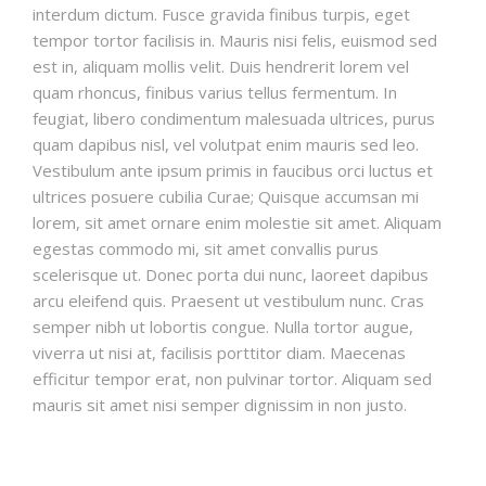
interdum dictum. Fusce gravida finibus turpis, eget
tempor tortor facilisis in. Mauris nisi felis, euismod sed
est in, aliquam mollis velit. Duis hendrerit lorem vel
quam rhoncus, finibus varius tellus fermentum. In
feugiat, libero condimentum malesuada ultrices, purus
quam dapibus nisl, vel volutpat enim mauris sed leo.
Vestibulum ante ipsum primis in faucibus orci luctus et
ultrices posuere cubilia Curae; Quisque accumsan mi
lorem, sit amet ornare enim molestie sit amet. Aliquam
egestas commodo mi, sit amet convallis purus
scelerisque ut. Donec porta dui nunc, laoreet dapibus
arcu eleifend quis. Praesent ut vestibulum nunc. Cras
semper nibh ut lobortis congue. Nulla tortor augue,
viverra ut nisi at, facilisis porttitor diam. Maecenas
efficitur tempor erat, non pulvinar tortor. Aliquam sed
mauris sit amet nisi semper dignissim in non justo.