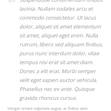
lacinia. Nullam sodales arcu et
commodo consectetur. Ut lacus
dolor, aliquet sit amet elementum
sit amet, aliquet eget enim. Nulla
rutrum, libero sed aliquam finibus,
purus nunc interdum dolor, vitae
tempus nisi erat sit amet diam.
Donec a elit erat. Morbi semper
velit eget sapien auctor vehicula.
Phasellus nec ex ante. Quisque
gravida rhoncus cursus.
Integer ornare vulputate augue, ac finibus ante