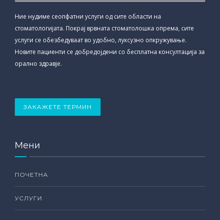
Ние нудиме сеопфатни услуги од сите области на
стоматологијата. Покрај врвната стоматолошка опрема, сите
услуги се обезбедуваат во удобно, луксузно опкружување.
Новите пациенти се добредојдени со бесплатна консултација за
орално здравје.
ЗАКАЖЕТЕ ТЕРМИН
Мени
ПОЧЕТНА
УСЛУГИ